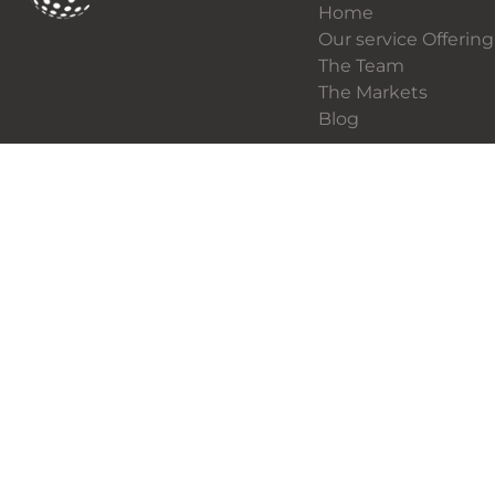
Home
Our service Offering
The Team
The Markets
Blog