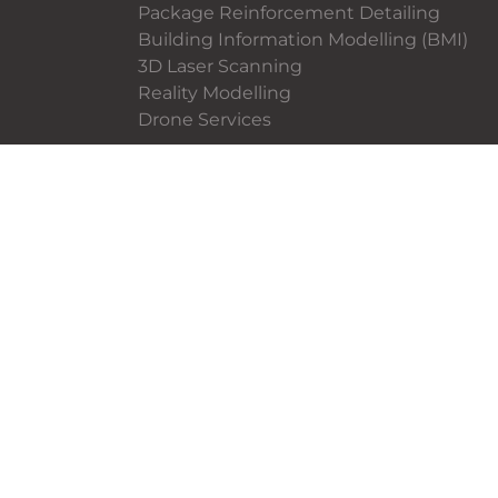
Package Reinforcement Detailing
Building Information Modelling (BMI)
3D Laser Scanning
Reality Modelling
Drone Services