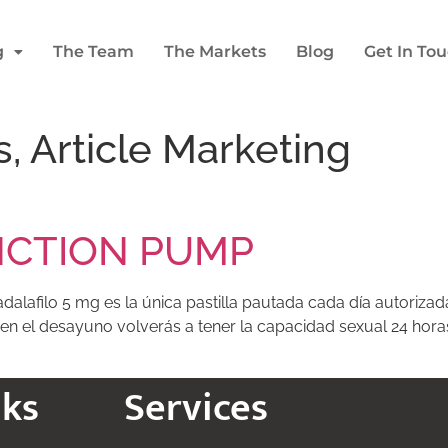
g
The Team
The Markets
Blog
Get In To
, Article Marketing
NCTION PUMP
dalafilo 5 mg es la única pastilla pautada cada día autorizada 
en el desayuno volverás a tener la capacidad sexual 24 hor
nks
Services