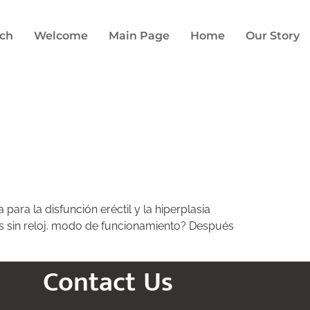
uch
Welcome
Main Page
Home
Our Story
para la disfunción eréctil y la hiperplasia
as sin reloj. modo de funcionamiento? Después
Contact Us