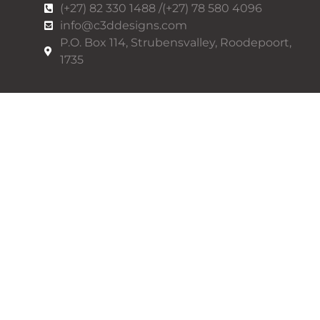
(+27) 82 330 1488 /(+27) 78 580 4096
info@c3ddesigns.com
P.O. Box 114, Strubensvalley, Roodepoort,
1735