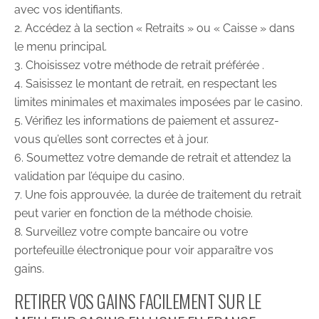
avec vos identifiants.
2. Accédez à la section « Retraits » ou « Caisse » dans
le menu principal.
3. Choisissez votre méthode de retrait préférée .
4. Saisissez le montant de retrait, en respectant les
limites minimales et maximales imposées par le casino.
5. Vérifiez les informations de paiement et assurez-
vous qu’elles sont correctes et à jour.
6. Soumettez votre demande de retrait et attendez la
validation par l’équipe du casino.
7. Une fois approuvée, la durée de traitement du retrait
peut varier en fonction de la méthode choisie.
8. Surveillez votre compte bancaire ou votre
portefeuille électronique pour voir apparaître vos
gains.
RETIRER VOS GAINS FACILEMENT SUR LE