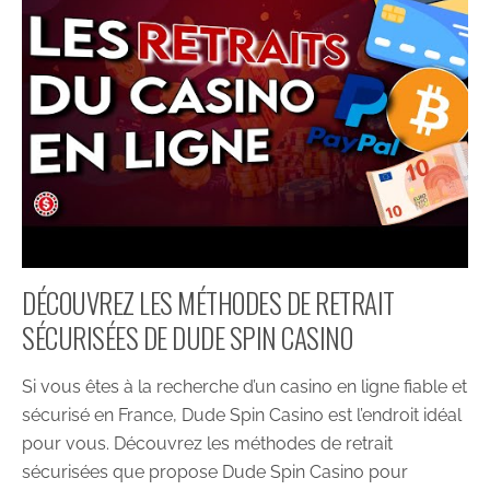
DÉCOUVREZ LES MÉTHODES DE RETRAIT
SÉCURISÉES DE DUDE SPIN CASINO
Si vous êtes à la recherche d’un casino en ligne fiable et
sécurisé en France, Dude Spin Casino est l’endroit idéal
pour vous. Découvrez les méthodes de retrait
sécurisées que propose Dude Spin Casino pour